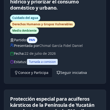
hídrico y priorizar el consumo
doméstico y urbano.
Cuidado del agua
Derechos Humanos y Grupos Vulnerables
Medio Ambiente
Partido:
PAN
Presentada por
Chimal García Fidel Daniel
Fecha:
22 de julio de 2026
Estatus:
Turnada a comision
Conoce y Participa
Seguir iniciativa
Protección especial para acuíferos
kársticos de la Península de Yucatán