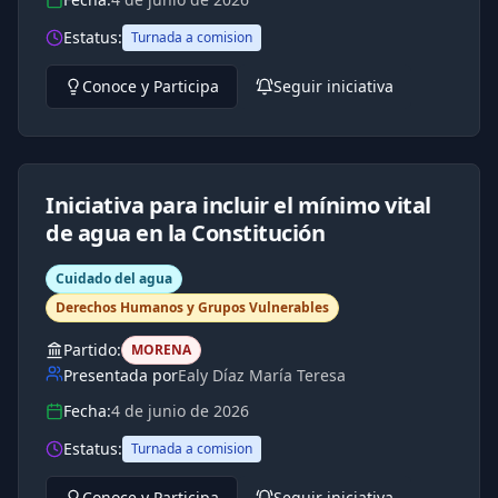
Estatus:
Turnada a comision
Conoce y Participa
Seguir iniciativa
Iniciativa para incluir el mínimo vital
de agua en la Constitución
Cuidado del agua
Derechos Humanos y Grupos Vulnerables
Partido:
MORENA
Presentada por
Ealy Díaz María Teresa
Fecha:
4 de junio de 2026
Estatus:
Turnada a comision
Conoce y Participa
Seguir iniciativa