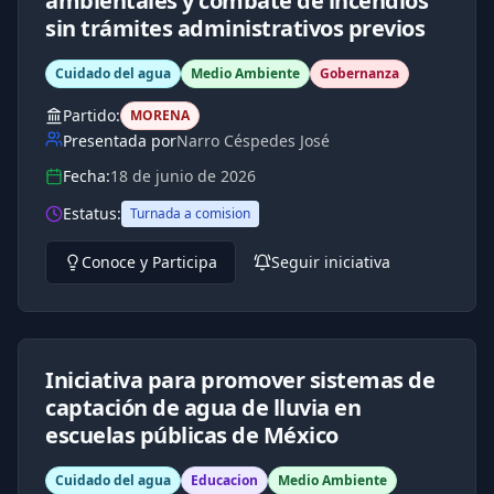
ambientales y combate de incendios
sin trámites administrativos previos
Cuidado del agua
Medio Ambiente
Gobernanza
Partido:
MORENA
Presentada por
Narro Céspedes José
Fecha:
18 de junio de 2026
Estatus:
Turnada a comision
Conoce y Participa
Seguir iniciativa
Iniciativa para promover sistemas de
captación de agua de lluvia en
escuelas públicas de México
Cuidado del agua
Educacion
Medio Ambiente