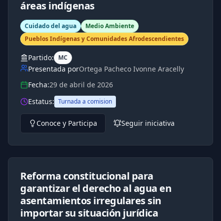
áreas indígenas
Cuidado del agua
Medio Ambiente
Pueblos Indígenas y Comunidades Afrodescendientes
Partido:
MC
Presentada por
Ortega Pacheco Ivonne Aracelly
Fecha:
29 de abril de 2026
Estatus:
Turnada a comision
Conoce y Participa
Seguir iniciativa
Reforma constitucional para
garantizar el derecho al agua en
asentamientos irregulares sin
importar su situación jurídica