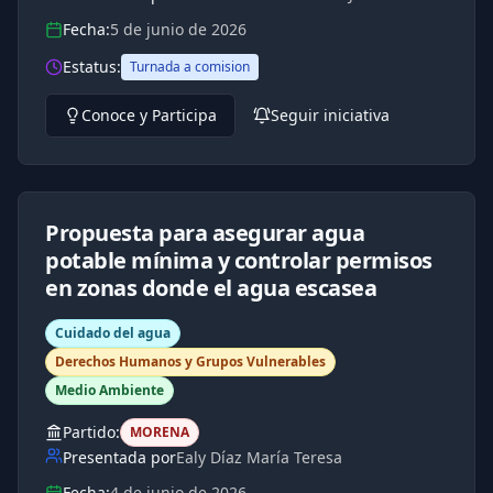
Fecha:
5 de junio de 2026
Estatus:
Turnada a comision
Conoce y Participa
Seguir iniciativa
Propuesta para asegurar agua
potable mínima y controlar permisos
en zonas donde el agua escasea
Cuidado del agua
Derechos Humanos y Grupos Vulnerables
Medio Ambiente
Partido:
MORENA
Presentada por
Ealy Díaz María Teresa
Fecha:
4 de junio de 2026