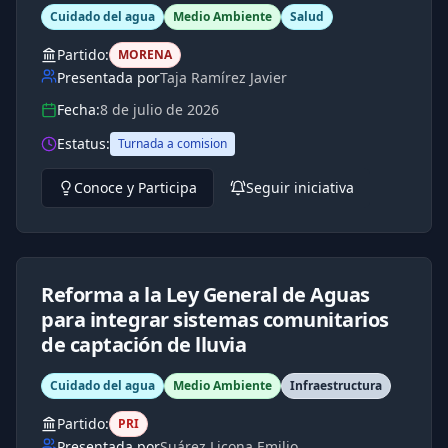
Cuidado del agua
Medio Ambiente
Salud
Partido:
MORENA
Presentada por
Taja Ramírez Javier
Fecha:
8 de julio de 2026
Estatus:
Turnada a comision
Conoce y Participa
Seguir iniciativa
Reforma a la Ley General de Aguas
para integrar sistemas comunitarios
de captación de lluvia
Cuidado del agua
Medio Ambiente
Infraestructura
Partido:
PRI
Presentada por
Suárez Licona Emilio